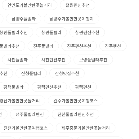
안면도가볼만한곳놀거리
철원펜션추천
남양주풀빌라
남양주가볼만한곳여행지
창원풀빌라추천
창원풀빌라
창원펜션추천
풀빌라추천
진주풀빌라
진주펜션추천
진주펜션
사천풀빌라
사천펜션추천
보령풀빌라추천
추천
산청풀빌라
산청맛집추천
평택풀빌라
평택펜션추천
평택펜션
경산가볼만한곳놀거리
완주가볼만한곳여행코스
천
성주풀빌라펜션
진천풀빌라펜션추천
진천가볼만한곳여행코스
제주중문가볼만한곳놀거리