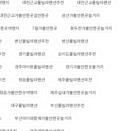
여행지
대전근교풀빌라펜션추천
대전근교풀빌라펜션
대전근교가볼만한곳갈만한곳
금산가볼만한곳놀거리
만한곳여행지
7월가볼만한곳
동두천가볼만한곳놀거리
천
변산풀빌라펜션추천
변산풀빌라펜션
추천
경기풀빌라펜션
오이도풀빌라펜션추천
천
경주아이랑풀빌라펜션
경기가볼만한곳볼거리
추천
정읍풀빌라펜션
제주풀빌라펜션추천
정읍가볼만한곳여행지
제주실내가볼만한곳놀거리
대구풀빌라펜션
부산풀빌라펜션추천
스
부산아이와함께가볼만한곳놀거리