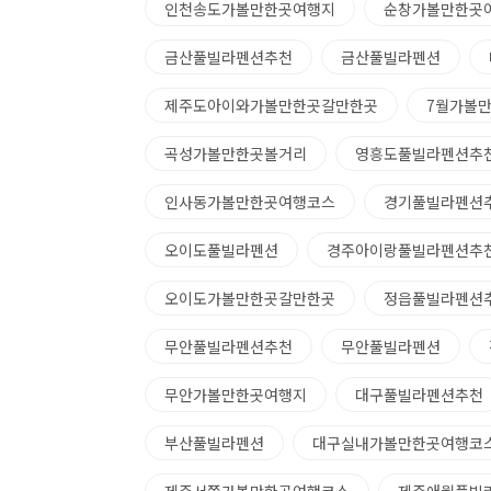
인천송도가볼만한곳여행지
순창가볼만한곳
금산풀빌라펜션추천
금산풀빌라펜션
제주도아이와가볼만한곳갈만한곳
7월가볼
곡성가볼만한곳볼거리
영흥도풀빌라펜션추
인사동가볼만한곳여행코스
경기풀빌라펜션
오이도풀빌라펜션
경주아이랑풀빌라펜션추
오이도가볼만한곳갈만한곳
정읍풀빌라펜션
무안풀빌라펜션추천
무안풀빌라펜션
무안가볼만한곳여행지
대구풀빌라펜션추천
부산풀빌라펜션
대구실내가볼만한곳여행코