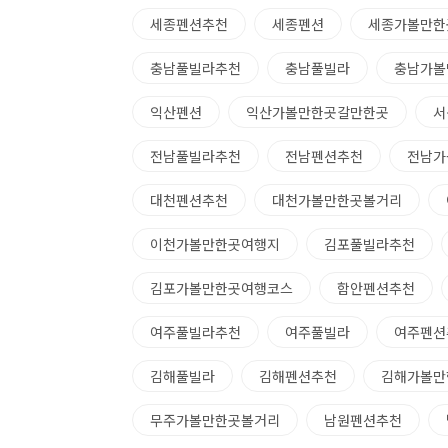
세종펜션추천
세종펜션
세종가볼만한
충남풀빌라추천
충남풀빌라
충남가볼
익산펜션
익산가볼만한곳갈만한곳
서
전남풀빌라추천
전남펜션추천
전남가
대천펜션추천
대천가볼만한곳볼거리
이천가볼만한곳여행지
김포풀빌라추천
김포가볼만한곳여행코스
함안펜션추천
여주풀빌라추천
여주풀빌라
여주펜션
김해풀빌라
김해펜션추천
김해가볼만
무주가볼만한곳볼거리
남원펜션추천