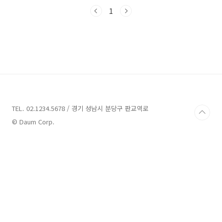
할 명소들과 추천 업체들을 소개해드리겠습니다.
이곳의 숨겨진 보물들을 함께 탐험해보아요!서산
1
가볼만한곳 9곳 정보 1. 서해안안전체험관 정보
주소 : 충남 서산시 잠홍2길 65체험,홍보관 서산
에는 다양한 체험 프로그램을 제공하는 '서해안
안전체험관'이 있습니다. 이곳은 충청남도 서산
시 잠홍2길 65에 위치하여, 여러 가지 안전 관련
체험을 통해 시민들이 중요한 안전 지식을 습득
할 수 있도록 돕고 있습니다.서해안안전체험관에
서는 다음과 같은 기회를 제공합니다:VR 체험을
통한 몰..
TEL. 02.1234.5678 / 경기 성남시 분당구 판교역로
© Daum Corp.