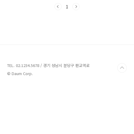
즐길 수 있는 다양한 업체들을 통해 양산의 매력
을 만끽해 보세요!양산 가볼만한곳 14곳 안내 1.
1
캠키즈 안내주소 : 경남 양산시 백동길 158-7 캠
키즈체험여행 양산시에 위치한 캠키즈는 천성산
의 수려한 자연환경 속에 자리잡고 있는 캠핑 및
체험 공간입니다. 이곳은 맑고 깊은 계곡과 아름
다운 산세 덕분에 한국의 100대 명산 중 하나로
손꼽히며, 매 시즌마다 다양한 프로그램과 이벤
트로 방문객들을 맞이합니다.현재 진행 중인 '캠
키즈의 가을' 프로그램은 9월 21일부터 11..
TEL. 02.1234.5678 / 경기 성남시 분당구 판교역로
© Daum Corp.