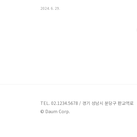
합니다. 함께 평택의 아름다움과 여유로움을 느껴보시기 
2024. 6. 29.
랑 구들이 소개주소 : 경기 평택시 고덕면 고덕북로 29
옥이랑 구들이 펜션은 도심 속의 전원 힐링 공간으로 알
소나무, 편백나무로 지은 퓨전 한옥으로, 가족, 연인, 
는 곳입니다.편안하고 조용한 쉼을 ..
TEL. 02.1234.5678 / 경기 성남시 분당구 판교역로
© Daum Corp.