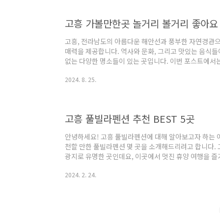
자청을 활용하여 맛있는 유자 음료를 제공합니다.'유쟈'
든 유자청으로, 독특하고 풍부한 맛의 음..
고흥 가볼만한곳 놀거리 볼거리 좋아요
고흥, 전라남도의 아름다운 해안선과 풍부한 자연경관
매력을 제공합니다. 역사와 문화, 그리고 맛있는 음식들
없는 다양한 명소들이 있는 곳입니다. 이번 포스트에서는
해 드리겠습니다. 아름다운 경치와 특별한 경험이 기다
2024. 8. 25.
가볼만한곳 11곳 안내 1. 우도 안내주소 : 전남 고흥
남양면 남양리에 위치한 아름다운 섬입니다. 이곳은 면적이
니다. 인구는 약 100명 정도로, 아담한 규모를 자랑합니
는 '모세의 기적'으로 유명합니다. 이..
고흥 풀빌라펜션 추천 BEST 5곳
안녕하세요! 고흥 풀빌라펜션에 대해 알아보고자 하는 
천할 만한 풀빌라펜션 몇 곳을 소개해드리려고 합니다. 
광지로 유명한 곳인데요, 이곳에서 멋진 휴양 여행을 
만들어보는 건 어떨까요? 바로 지금부터 소개해드리겠습니
2024. 2. 24.
랑 풀빌라 안내 주소 : 전남 여수시 화정면 조발도길 3
조발도길 30에 위치한 풀빌라로, 9월에 신규로 오픈하
차로 2분 거리에 있어 편리하게 방문하실 수 있습니다.
한 풀빌라로, 개별 수영장과 테라스를 제공하여 가족..