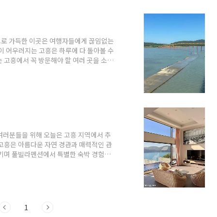
는 부모님이 직접 재배한 유자를 사용해 만
으로 가득한 이곳은 여행자들에게 끊임없는
이 어우러지는 고흥은 하루에 다 돌아볼 수
 고흥에서 꼭 방문해야 할 여러 곳을 소개
리고 있는 고흥으로 함께 떠나볼까요?고흥
군 남양면 남양리섬 우도는 전라남도 고흥군
 0.54km²이며 해안선이 3km에 이릅
다.특히, 우도는 하루 두 번 바닷길이 열리
여러분들을 위해 오늘은 고흥 지역에서 추
고흥은 아름다운 자연 경관과 매력적인 관
즐기며 풀빌라펜션에서 특별한 숙박 경험을
다! 고흥 풀빌라펜션 5곳 안내 1. 르블
0 펜션 르블랑 풀빌라는 전남 여수시 화정면
였습니다. "섬섬여수 힐링쉼터 더섬"에서
 르블랑 풀빌라는 여수 섬 조발도에서 유일
1