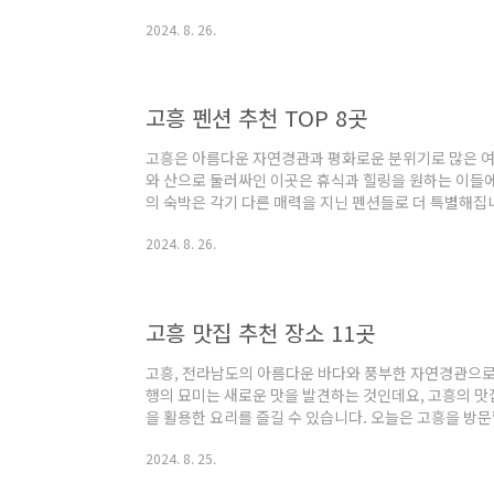
가진 풀빌라들이 기다리고 있는 고흥에서, 여러분의 다음
2024. 8. 26.
소들을 함께 살펴보겠습니다.고흥 풀빌라 5곳 안내 1. 
와온길 191-13 리조트라움펜션 고흥 지역에서의 숙박
천시에 위치한 풀빌라 리조트입니다. 이곳은 아름다운 
여러 가지 객실 옵션을 갖추고 있습니다.리조트라..
고흥 펜션 추천 TOP 8곳
고흥은 아름다운 자연경관과 평화로운 분위기로 많은 여
와 산으로 둘러싸인 이곳은 휴식과 힐링을 원하는 이들
의 숙박은 각기 다른 매력을 지닌 펜션들로 더 특별해집
개해드리며, 여러분의 완벽한 휴가 계획을 도와드리겠습니
2024. 8. 26.
안내주소 : 전남 고흥군 금산면 금장길 81 고흥의하
금장길에 위치한 독특한 펜션으로, 주로 휴식과 편안한
곳은 주말이나 휴가 동안 고요한 자연 속에서 힐링을 
서는 식사 추가 옵션을 선택할 수 있으며, 저녁식사로는 .
고흥 맛집 추천 장소 11곳
고흥, 전라남도의 아름다운 바다와 풍부한 자연경관으로
행의 묘미는 새로운 맛을 발견하는 것인데요, 고흥의 
을 활용한 요리를 즐길 수 있습니다. 오늘은 고흥을 방문
해 드리겠습니다. 각 식당의 독특한 메뉴와 분위기를 통
2024. 8. 25.
11곳 소개 1. 유쟈 소개주소 : 전남 고흥군 도덕면 학
하나인 '유쟈'는 전라남도 고흥군 도덕면 학동1길 15에