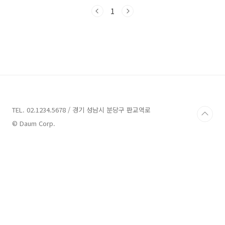
다. 지금부터 함께 신안의 매력적인 업체들을 알
아보도록 하겠습니다. 그럼 시작해볼까요? 신안
1
가볼만한곳 9곳 안내 1. 마리스커피 안내 주소 :
충남 천안시 동남구 천호지길 11 마리스커피 카
페 신안 가볼만한곳 중에서 소개할 업체로는 마
리스커피가 있습니다. 마리스커피는 충남 천안시
동남구 천호지길 11에 위치한 국가대표 로스터
리 카페입니다. 마리스커피는 단대호수의 아름다
운 뷰를 즐길 수 있는 곳으로, 높은 퀄리티의 스페
셜티 커피와 특별한 분위기를 함께 누릴 수 있도
록 최고의 서비스..
TEL. 02.1234.5678 / 경기 성남시 분당구 판교역로
© Daum Corp.