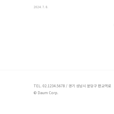
다. 함께 찾아보시죠!창원 펜션 7곳 소개 1. 단다도예펜
2024. 7. 8.
남로71번길 19펜션 경남 창원시 의창구 동읍에 위치
스로서 사계절의 아름다운 자연과 문화, 힐링을 경험할 
례시에서 지정한 우수 민박/펜션으로 알려져 있습니다.
연의 아름다움으로 많은 방문객들을 끌어모으는 국가..
TEL. 02.1234.5678 / 경기 성남시 분당구 판교역로
© Daum Corp.