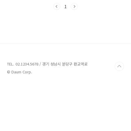
비움박물관 안내 주소 : 광주 동구 제봉로 143-1
대의동 2-1 박물관 광주에 위치한 비움박물관은
1
대한민국의 근현대 민속품을 전시하는 사립박물
관으로 약 3만여 점의 품목들이 전시되어 있습니
다. 이 박물관은 과거에 사라져가고 있는 소중한
민속품들을 보존하고 전시함으로써 우리의 과거
를 되새기고, 전통문화의 중요성을 알리는 역할
을 하고 있습니다. 비움박물관은 광주 동구 제봉
로 143-1 대의동 2-1에 위치하고 있습니다. 이곳
에서는 다양한 종류의 민속품들을 감상할 수 있
습니다...
TEL. 02.1234.5678 / 경기 성남시 분당구 판교역로
© Daum Corp.