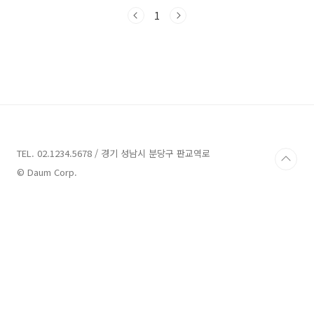
도의 실내 가볼만한 곳들을 알아보도록 하겠습니
다.제주실내 가볼만한곳 13곳 소개 1. 서프라이
1
즈 테마파크 소개주소 : 제주 제주시 조천읍 남조
로 2243테마파크 서프라이즈 테마파크는 제주
시 조천읍 남조로에 위치한 곳으로, 문화 예술계
에서 주목받는 폐자원을 활용하여 예술로 승화시
킨 정크 아트 작품들을 감상할 수 있는 장소입니
다.이곳은 SBS '세상에 이런 일이'에서도 소개된
공룡과 돌하르방, 영화 속 히어로들, 애니메이션
주인공 등 다양한 유명 캐릭터 300여 점의 예술
작품이..
TEL. 02.1234.5678 / 경기 성남시 분당구 판교역로
© Daum Corp.