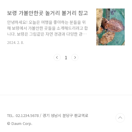
명합니다. 바다가 보이는 환상적인 뷰와 신선한
하겠습니다. 함께 보러 가실 준비가 되셨나요? 그
해산물 요리를 즐길 수 있는 곳으로 알려져 있습
럼 시작해볼까요?보령 가볼만한곳 14곳 소개 1.
보령 가볼만한곳 놀거리 볼거리 참고
니다.저희 대천삼삼꽃게장은 신선한 재료를 선별
대천해수욕장 스카이바이크 소개주소 : 충남 보
하여 고객님들에게 최고의..
안녕하세요! 오늘은 여행을 좋아하는 분들을 위
령시 해수욕장10길 75 스카이바이크레저,테
해 보령에서 가볼만한 곳들을 소개해드리려고 합
마 보령에 위치한 대천해수욕장에는 스카이바이
니다. 보령은 그림같은 자연 경관과 다양한 관광
크를 탈 수 있는 업체가 있습니다. 주소는 충남 보
명소들로 유명한 도시로, 매년 수많은 관광객들
령시 해수욕장10길 75에 위치해 있습니다. 이 업
2024. 2. 8.
이 찾는 곳입니다. 함께 보령을 둘러보며 힐링하
체는 예약이 불가능하며, 현장에서만 발권이 가
고 즐거운 시간을 보내보세요! 지금 바로 업체들
능합니다. 주말 및 공휴일에는 9시 30분부터 대
을 살펴보겠습니다. 보령 가볼만한곳 11곳 정보
1
기번호표를 발행하고, 대기손님 발생시에만 평일
1. 효자도 정보 주소 : 충남 보령시 오천면 섬 보령
에 발표를..
에 위치한 효자도는 아라한호를 탈 수 있는 곳으
로 유명합니다. 효자도의 아라한호는 자랑스러운
선장님의 안내로 여러분을 착실하게 이끌어줍니
다. 아이들이 태울 수 있는 특별한 탑승도구도 제
공되어, 아이들과 함께 아라한호에서의 여행을
즐길 수 있습니다. 특히, 아라한호에서 아이들이
첫 물고기를 낚아 올리는 순간은 정말로 신나고
특별한 경험..
TEL. 02.1234.5678 / 경기 성남시 분당구 판교역로
© Daum Corp.