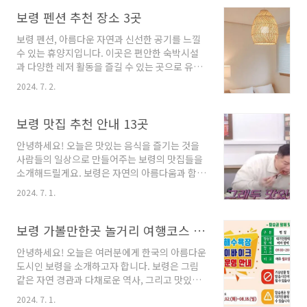
다. 이번에는 보령의 다양한 풀빌라 업체들을 소
개해 드리겠습니다. 함께 떠나는 이번 보령 풀빌
보령 펜션 추천 장소 3곳
라 여행, 기대해주세요!보령 풀빌라 4곳 소개 1.
보령 펜션, 아름다운 자연과 신선한 공기를 느낄
엠씨피 풀빌라 소개주소 : 충남 보령시 웅천읍 독
수 있는 휴양지입니다. 이곳은 편안한 숙박시설
산리 731-4펜션 보령 풀빌라 주제로 소개된 엠
과 다양한 레저 활동을 즐길 수 있는 곳으로 유명
씨피 풀빌라는 서해 바다 바로 앞에 위치하고 있
합니다. 지금부터 여러 가지 다양한 보령 펜션을
습니다. 모든 객실은 바다 전망이 가능하며, 아이
2024. 7. 2.
소개해 드리겠습니다.보령 펜션 3곳 안내 1. 크
들을 위한 놀이방과 방방(팡팡)도 갖추고 있습니
라운펜션 안내주소 : 충남 보령시 머드로 126펜
다. 또한, 대형 월풀욕조가 있는 실내에서는 연중
션 크라운 펜션은 보령시 머드로에 위치한 펜션
보령 맛집 추천 안내 13곳
무휴로 이용할 수 있습니다.풀빌라 바로 앞에..
으로, 2023년 4월과 5월 동안 재정비를 거쳐 라
안녕하세요! 오늘은 맛있는 음식을 즐기는 것을
탄 조명과 화이트&우드 톤의 분위기로 리뉴얼되
사람들의 일상으로 만들어주는 보령의 맛집들을
어 여행객들을 맞이하고 있습니다. 크라운 펜션
소개해드릴게요. 보령은 자연의 아름다움과 함께
은 깔끔하고 편안한 숙소를 제공하기 위해 최선
다양한 맛집들이 즐비한 도시로 유명하죠. 이곳
을 다하고 있습니다.크라운 펜션에는 여러 가지
2024. 7. 1.
에서는 특색 있는 음식들을 맛보면서 즐거운 시
유형의 객실이 있습니다. 예를 들어, 306호는 일
간을 보낼 수 있어서 많은 이들에게 사랑받고 있
반객실로, 기준 2인까지 수용 가능하고, 침실 1
습니다. 그럼 지금부터 차근차근히 보령의 맛집
보령 가볼만한곳 놀거리 여행코스 좋아요
개, 침대 1개, 욕실 1개로 구성되어 있습니다..
들을 소개해드릴게요!보령 맛집 13곳 소개 1. 대
안녕하세요! 오늘은 여러분에게 한국의 아름다운
천삼삼꽃게장 소개주소 : 충남 보령시 머드로 91
도시인 보령을 소개하고자 합니다. 보령은 그림
대천삼삼꽃게장게요리 보령 맛집 대천삼삼꽃게
같은 자연 경관과 다채로운 역사, 그리고 맛있는
장입니다.대천해수욕장 바로 앞에 위치한 저희
음식으로 유명한 도시입니다. 이번 포스트에서는
대천삼삼꽃게장은 대천에서 소문난 맛집으로 유
2024. 7. 1.
보령에서 꼭 가볼만한 업체들을 소개해드리도록