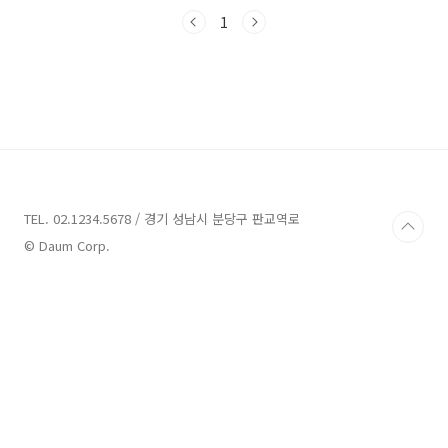
이라고 할 수 있습니다 광주 은행 쏠쏠 마이카 자
동차대출 대출대상) 서울보증보험 발급 가능한
1
고객 만19세 이상 내국인 고객 재직및 소득이 증
빙가능한 급여소득 고객 등 대출기간) 신차경우
1년부터 10년 중고차경우 1년부터 5년 대출한
도) 서울보증보험(주) 보증한도금액 이내 신차의
경우 6천 중고차의 경우 4천 (개인별로 한도 차등
적용) 대출금리) 기준금리 + 가산금리 - 우대금리
개인별로 금리와 한도가 다르게 산출되는 상품입
니다 ( 신용상태, 등급,대출현황에 따라 차등 적
용되는 ..
TEL. 02.1234.5678 / 경기 성남시 분당구 판교역로
© Daum Corp.