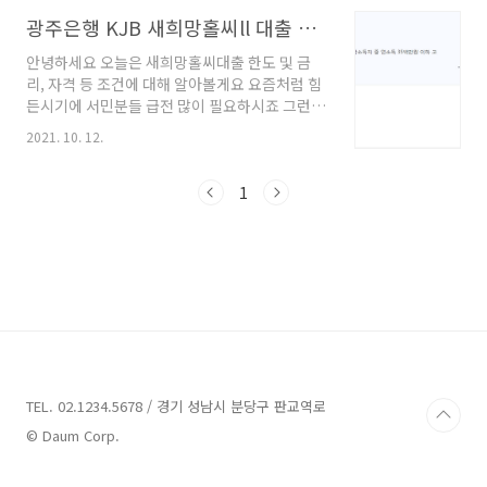
한상품입니다 제주은행 새희망홀씨 대출 대출대
상 > 19세 이상의 내국인 고객 재직, 소득 증빙이
광주은행 KJB 새희망홀씨ll 대출 한도금리 자격
가능하신 근로소득자 긴급생계대출 신청일 현재
안녕하세요 오늘은 새희망홀씨대출 한도 및 금
기준 1년이상 성실상환한 자 대출기간 > 1년부터
리, 자격 등 조건에 대해 알아볼게요 요즘처럼 힘
최장 5년까지 연장가능 대출한도 > 300만원부터
든시기에 서민분들 급전 많이 필요하시죠 그런분
최대 3000만원까지 대출 가능한 상품입니다 (개
들을 위한 새희망홀씨II상품은 최대 3천만원까지
인별로 다르게 적용되니 조회 하여 보세요) 대출
2021. 10. 12.
대출 가능하며 최장10년까지 연장가능한 대출상
금리 > 7.95~ 10.45% 의 평균 금리 ( 개인별로
품으로 넉넉한 상환이 가능한 상품입니다 광주은
차등 적용 됩니다 ) 개인에 따라서 한도와 금리가
행 KJB새희망홀씨II 대출 자격조건 대출대상) 연
1
다른 상품이며 (개인 실적, 등급 ,소득..
소득3500만원 이하의 근로소득자 만19세이상
내국인 고객 재직 6개월 이상 중이신 급여소득자
대출기간) 일시 상환대출 년 이내 원금균등분할
상환 10년 이내 원리금균등분할상 5년 이내 대출
한도) 100만원부터 3500만원까지 가능 (개인에
따라서 달라집니다) 대출금리) 기준금리 + 가산
금리 – 우대금리 (개인별로 차이 있습니다) 심사
거절 사유 개인별로 금리와 한도가 차이 있는 상
품입니..
TEL. 02.1234.5678 / 경기 성남시 분당구 판교역로
© Daum Corp.