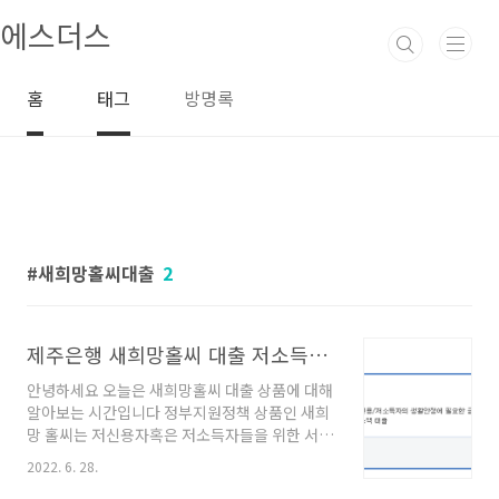
본문 바로가기
에스더스
홈
태그
방명록
새희망홀씨대출
2
제주은행 새희망홀씨 대출 저소득자 서민대상 한도조건
안녕하세요 오늘은 새희망홀씨 대출 상품에 대해
알아보는 시간입니다 정부지원정책 상품인 새희
망 홀씨는 저신용자혹은 저소득자들을 위한 서민
대출 상품인데요 최대 3000만원의 대출 한도와
2022. 6. 28.
최장 5년의 넉넉한 기간으로 여유롭게 상환 가능