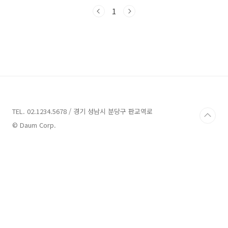
매력을 가진 이곳들은 여러분의 입맛을 사로잡을
준비가 되어 있습니다. 그럼, 해남의 맛있는 여정
1
을 시작해볼까요?해남 맛집 7곳 정보 1. 바우하
우스142 정보주소 : 전남 해남군 해남읍 북부순
환로 142 바우하우스142카페 해남의 맛집 중
하나인 바우하우스142는 2010년에 문을 연 카
페로, 전라남도 해남군 해남읍 북부순환로 142에
위치하고 있습니다. 이곳은 'Best. Awesome.
Unique'라는 슬로건을 내세우며, 최고의 맛과
특별함을 추구하는 곳입니다. 바우..
TEL. 02.1234.5678 / 경기 성남시 분당구 판교역로
© Daum Corp.