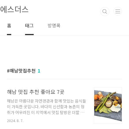
본문 바로가기
에스더스
홈
태그
방명록
해남맛집추천
1
해남 맛집 추천 좋아요 7곳
해남은 아름다운 자연경관과 함께 맛있는 음식들
이 가득한 곳입니다. 바다의 신선함과 농촌의 정
취가 어우러진 이 지역에서 맛집 탐방은 더할 나
위 없는 즐거움이죠. 오늘은 해남에서 꼭 가봐야
2024. 8. 7.
할 맛집들을 소개해드리려고 합니다. 각기 다른