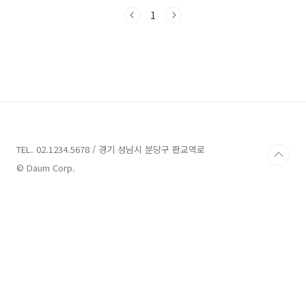
각각의 매력과 특징을 살펴보겠습니다. 편안한
분위기와 함께하는 물놀이, 그리고 힐링을 경험
1
할 수 있는 곳들을 찾아보세요!충남 풀빌라 7곳
정보 1. 블루아일랜드 스파 풀빌라 펜션 정보주
소 : 충남 태안군 안면읍 밧개길 131-41펜션 충
청남도 태안군 안면도에 위치한 블루아일랜드 스
파 풀빌라 펜션은 최근 완공된 시설로 다양한 여
행객들에게 쾌적한 숙박 환경을 제공합니다. 이
곳은 연인, 가족, 단체 등 다양한 인원 수에 맞춰
넓은 객실을 보유하고 있으며, 각 객실에는 개별
수영장이..
TEL. 02.1234.5678 / 경기 성남시 분당구 판교역로
© Daum Corp.