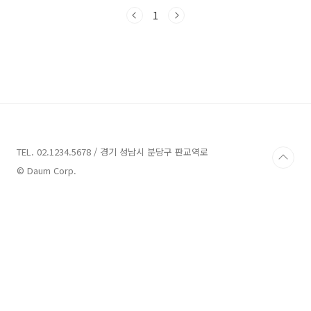
움에 빠져보세요. 그럼 시작해볼까요? 공주 가볼
만한곳 13곳 정보 1. 충청남도역사박물관 정보
1
주소 : 충남 공주시 국고개길 24 충청남도역사박
물관 박물관 충청남도역사박물관은 충청인의 삶
과 역사를 담고 있는 공간으로, 2006년 개관되었
습니다. 이전의 국립공주박물관 자리에 자리하고
있으며, 조선시대부터 현대까지의 유물을 전시하
고 있습니다. 특히, 조선통신사 기록물인 신미통
신일록을 비롯하여 조선시대 마지막 통신사인 죽
리 김이교 선생의 유물 등을 전시하고 있습니다.
이를 통해 방문..
TEL. 02.1234.5678 / 경기 성남시 분당구 판교역로
© Daum Corp.