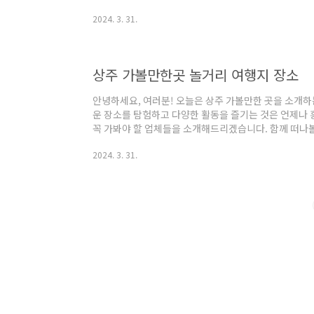
습니다. 함께 풀빌라펜션의 아름다움을 느껴보시기 바랍니
2024. 3. 31.
랑키즈풀빌라 소개 주소 : 경북 상주시 화북면 문장로 1524-
11:00 22시 이후 체크인 시 사전문의 필수 [바베큐] 
기 구비) 전기그릴 대여: 20,000원 현장결제 [복층] 독채
풀빌라 수영장 ..
상주 가볼만한곳 놀거리 여행지 장소
안녕하세요, 여러분! 오늘은 상주 가볼만한 곳을 소개하
운 장소를 탐험하고 다양한 활동을 즐기는 것은 언제나 
꼭 가봐야 할 업체들을 소개해드리겠습니다. 함께 떠나
까요? 상주 가볼만한곳 5곳 소개 1. 성주봉자연휴양림 소
2024. 3. 31.
휴양림,산림욕장 성주봉자연휴양림은 경북 상주시에 위치한
한 자연휴양림입니다. 성주봉은 속리산 천황봉에서 남산
으로 높이는 606.6m이며, 휴양림은 성주봉의 기슭에
역면적은 약 200만m²이며, 하루 최대 1,5..