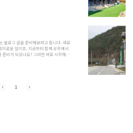
다. 상주 풀빌라펜션 4곳 소개 1. 아이사
1 펜션 [입실/퇴실] 입실: 15:00 퇴실:
전 객실 개별 바베큐장(실내 바베큐장 냉,난방
객실 전객실 IPTV/WiFi 무료 독채 개별
는 블로그 글을 준비해보려고 합니다. 새로
흥미로운 일이죠. 지금부터 함께 상주에서
볼 준비가 되셨나요? 그러면 바로 시작해볼
개 주소 : 경북 상주시 은척면 성주봉로 3
 휴양림으로, 2001년 6월 29일 개장
 국사봉을 따라 뻗은 소백산맥의 한 자락
 조성되어 있습니다. 성주봉자연휴양림의 구
1