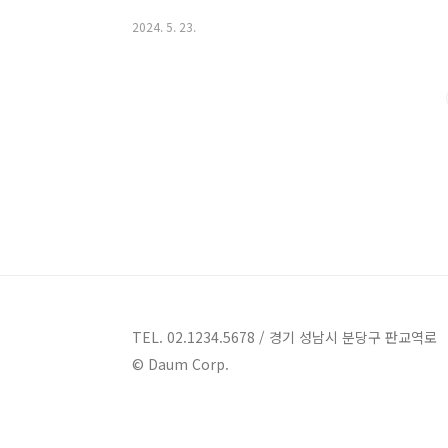
경, 그리고 개인적인 공간을 원한다면 이곳 풀빌라펜션들
2024. 5. 23.
여행을 떠나보시죠!부산기장 풀빌라펜션 4곳 정보 1. 
군 기장읍 기장해안로 26펜션 부산 기장 풀빌라펜션에
링을 경험할 수 있는 타이드어웨이 풀빌라를 소개합니다.
안로 26에 위치해 있습니다.타이드어웨이 풀빌라는 파도
TEL. 02.1234.5678 / 경기 성남시 분당구 판교역로
© Daum Corp.