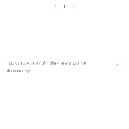
까요? 수원 가볼만한곳 14곳 추천 1. 온수골 온천
추천 주소 : 경기 수원시 권선구 동수원로 232 목
1
욕,찜질 수원에 위치한 온수골 온천은 수원 유일
의 온천 보호구역으로 지정된 곳입니다. 온천은
센터블 내에 위치해 있으며, 권선구 권선동에 있
습니다. 이 온천은 넓은 규모를 자랑하는데, 노천
탕을 포함한 약 4천여평의 면적을 가지고 있습니
다. 최신식 시설을 갖추고 있어, 가족들이 함께 휴
식을 즐기기에 좋은 장소입니다. 온천 내부에는
다양한 시설들이 있습니다. 가족극장, PC방,..
TEL. 02.1234.5678 / 경기 성남시 분당구 판교역로
© Daum Corp.