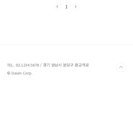
시죠! 하동 가볼만한곳 11곳 소개 1. 하동레일바
이크 소개 주소 : 경남 하동군 북천면 경서대로
1
2446-6 하동레일바이크 레일바이크 하동레일바
이크는 경남 하동군 북천면에 위치한 관광지입니
다. 이 레일바이크는 북천지역주민공동체인 '행
복공동체'에서 운영하고 있으며, 온 마을이 함께
하는 새로운 방식의 관광 체험을 제공합니다. 하
동레일바이크는 (구)북천역에서 풍경열차에 탑
승하여 (폐)양보역까지 올라간 뒤, (폐)양보역에
서 다시 (구)북천역까지 바이크를 타고 내려오는
방식으로 운영됩니다...
TEL. 02.1234.5678 / 경기 성남시 분당구 판교역로
© Daum Corp.