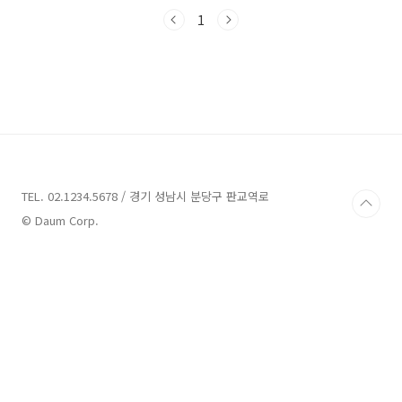
습니다. 지금부터 시작해볼까요?순창 가볼만한
곳 9곳 소개 1. 올레오 소개주소 : 전북 순창군 구
1
림면 강천로 854-23 all_re_o체험여행 순창에
위치한 올레오는 치유농업을 기반으로 한 치유체
험프로그램을 운영하고 있습니다. 자연과 감성이
어우러진 올레오에서는 허브족욕체험을 즐길 수
있습니다. 방문객들은 허브족욕을 통해 힐링을
경험하며 여유와 평화를 느낄 수 있습니다. 올레
오를 찾는 입장료는 5,000원이며, 허브족욕체험
은 18,000원으로 제공됩니다. 올레오의 아름다
운 자..
TEL. 02.1234.5678 / 경기 성남시 분당구 판교역로
© Daum Corp.