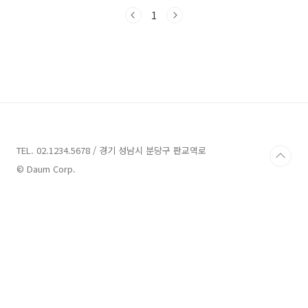
자연과 조화를 이룬 편안한 숙박을 제공하며, 겨
울에는 신선한 황태를 맛볼 수 있는 특별한 매력
1
을 지니고 있습니다. 그럼 함께 김포 펜션을 탐방
해볼까요?김포 펜션 7곳 정보 1. 해밀펜션 정보
주소 : 인천 강화군 길상면 해안남로619번길 14
펜션 해밀펜션은 인천 강화군 길상면에 위치한
펜션입니다. 이곳은 강화 최남단 선두포구에 자
리하고 있으며 동검도와 마니산이 펼쳐진 풍경을
배경으로 넓게 펼쳐진 바다와 갯벌을 조망할 수
있습니다. 해밀펜션은 지중해풍의 아름다운 외관
과 최..
TEL. 02.1234.5678 / 경기 성남시 분당구 판교역로
© Daum Corp.