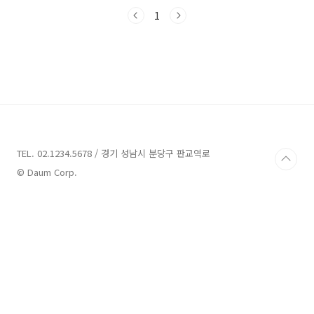
거나 역사적인 장소를 탐방하는 등 다양한 즐거
움을 느낄 수 있습니다. 이번 글에서는 여러분들
1
의 여행 계획에 도움이 될 만한 업체들을 소개하
겠습니다. 함께 새로운 여행지를 발견해보시죠!
부여 가볼만한곳 8곳 추천 1. 은산별신제 추천 주
소 : 충남 부여군 은산면 은산리 문화재 은산별신
제는 충남 부여군 은산면 은산리에 위치한 업체
입니다. 이곳은 자연과 문화가 조화롭게 어우러
진 곳으로 유명합니다. 은산별신제는 넓은 대자
연 속에서 힐링과 즐거움을 동시에 느낄 수 있는
곳으로, 방문객들에게 ..
TEL. 02.1234.5678 / 경기 성남시 분당구 판교역로
© Daum Corp.