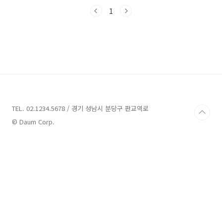
마음에 드는 펜션을 찾아 한 여름날의 힐링을 즐
겨보세요. 지금부터 본격적으로 시작해보겠습니
1
다.부산 풀빌라펜션 4곳 정보 1. 라포레키즈풀
빌라 정보주소 : 부산 해운대구 구남로18번길 24
2층 라포레키즈풀빌라펜션 부산 해운대구에 위
치한 라포레키즈풀빌라는 아이들이 수영하고 뛰
어놀 수 있는 즐거운 키즈 풀빌라입니다. 이곳은
대형 수영장이 구비되어 있으며, 미온수를 사용
하는 데 추가 비용은 없습니다.예약은 여러 플랫
폼에서 가능하나, 예약 현황은 실시간으로 업데
이트되지 않으므로..
TEL. 02.1234.5678 / 경기 성남시 분당구 판교역로
© Daum Corp.