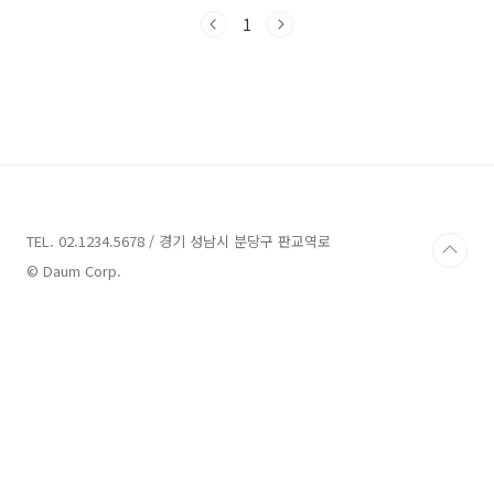
소 등 다양한 매력 포인트가 존재하니 함께 알아
보도록 하겠습니다. 지금부터 이천 가볼만한 곳
1
들을 한데 모아 소개해 드리겠습니다.이천 가볼
만한곳 8곳 안내 1. 미란다 스파플러스 안내주소
: 경기 이천시 중리천로115번길 45 미란다호텔&
미란다스파플러스워터파크 이천에 위치한 미란
다 스파플러스는 경기 이천시 중리천로115번길
45에 위치해 있습니다. 이곳은 미란다호텔&미란
다스파플러스로도 알려져 있습니다.미란다 스파
플러스는 겨울 온천 워터파크로 유명한 곳입니
다. 이곳에서는 천연 ..
TEL. 02.1234.5678 / 경기 성남시 분당구 판교역로
© Daum Corp.