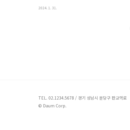
매력과 특징을 먼저 살펴보도록 하겠습니다. 문경 풀빌라
2024. 1. 31.
: 충북 괴산군 칠성면 쌍곡로 695 콘도,리조트 문경 
군 칠성면에 위치한 생활형 숙박업체입니다. 풀빌라형 
공합니다. 풀빌라펜션은 양식당, 커피숍, 매점을 운영하
양한 시설을 갖추고 있어서 고객들이 편안한 시간을 ..
TEL. 02.1234.5678 / 경기 성남시 분당구 판교역로
© Daum Corp.