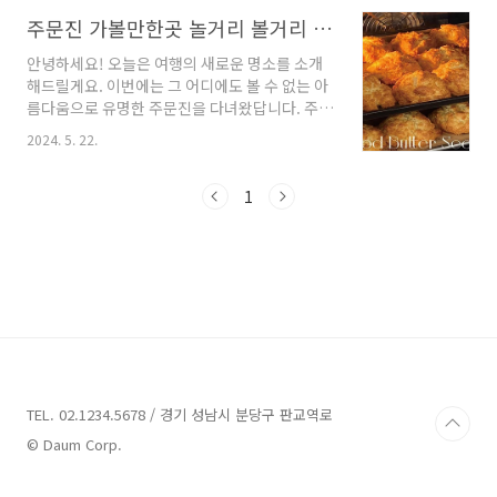
진에 위치한 풀빌라펜션 중 몇 곳을 살펴보려고
합니다. 가볍게 즐길 수 있는 숙소부터 고급스러
주문진 가볼만한곳 놀거리 볼거리 안내
운 펜션까지 다양한 선택지가 있으니, 함께 알아
안녕하세요! 오늘은 여행의 새로운 명소를 소개
보도록 하겠습니다.（답변내용： 주문진 풀빌라
해드릴게요. 이번에는 그 어디에도 볼 수 없는 아
펜션 소개）주문진 풀빌라펜션 4곳 정보 1. 115
름다움으로 유명한 주문진을 다녀왔답니다. 주문
풀빌라 정보주소 : 강원 강릉시 주문진읍 신리천
진은 강원도 속초에 위치한 작은 항구로, 어항과
로 115펜션 안녕하세요.2023년 06월에 신축한
2024. 5. 22.
해변이 함께 어우러진 멋진 곳이에요. 이곳은 푸
강릉 115풀빌라 입니다.저희 펜션은 깔끔함과 모
른 바다와 투명한 해변사장이 인상적이어서 많은
던한 인테리어를 자랑하며, 약 40평의 독채펜션
관광객들이 찾는 곳이지만, 오늘은 주문진에서
1
으로 커플, 가족, 단체 모두가 만족할 수 있는 풀
알아두면 좋은 업체들을 소개해드릴 거예요. 함
빌라..
께 떠나볼까요?주문진 가볼만한곳 13곳 추천 1.
해옫 강릉 추천주소 : 강원 강릉시 주문진읍 주문
로 102 1층~2층브런치 강원도 강릉시 주문진읍
에 위치한 HEOD(해옫)입니다. HEOD은 해가 떠
오르다라는 뜻을 가지고 있어, 이 공간에 방문하
시는 모든 분들이 편안함과 따뜻함을 느낄 수 있
도록 고민하고 운영하고 있습니다.HEOD은 1층
과..
TEL. 02.1234.5678 / 경기 성남시 분당구 판교역로
© Daum Corp.