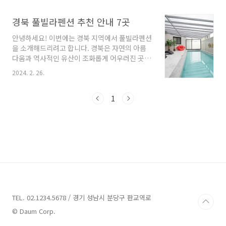
밀가루를 사용하여 매일 아침 신선한 빵을 굽는
소들이 가득합니다. 이번 블로그 포스팅에서는
베이커리입니다. 이곳은 아이들이 먹어도 안심할
경북의 숨은 명소와 인기 있는 업체들을 소개해
경북 풀빌라펜션 추천 안내 7곳
수 있는 재료로 만든 제품을 제공하고 있으며, 고
드릴 텐데요, 여행 계획을 세우는 데 도움이 되었
객의..
안녕하세요! 이번에는 경북 지역에서 풀빌라펜션
으면 합니다. 함께 경북의 매력을 만끽해볼까요?
을 소개해드리려고 합니다. 경북은 자연의 아름
경북 가볼만한곳 8곳 추천 1. 보문관광단지 추천
다움과 역사적인 유산이 조화롭게 어우러진 곳으
주소 : 경북 경주시 신평동관람,체험 보문관광단
로 유명합니다. 이곳에서 풀빌라펜션을 선택하면
지는 경상북도 경주시에 위치하며, 아시아 3대 유
2024. 2. 26.
훌륭한 숙박 환경과 행복한 시간을 보낼 수 있을
적으로 지정된 경주를 중심으로 합니다. 연면적
거예요. 다양한 풀빌라펜션 업체를 살펴보고 그
약 1,033 헥타르에 걸쳐 자리 잡고 있는 이 단지
매력을 소개해보도록 할게요. 지금부터 함께 시
1
는 보문호를 중심으로 조성되어 있습니다. 1974
작해볼까요? 경북 풀빌라펜션 7곳 추천 1. 마벨
년부터 ..
라풀빌라&스크린골프 추천 주소 : 경북 경주시
새골1길 24 경주시 마동985-11 펜션 경북 풀빌
라펜션 소개 경주에 위치한 마벨라풀빌라&스크
린골프는 신축펜션으로, 독채로 제공되며 행사가
진행중입니다. 이 펜션은 온수 풀(가로 3m, 세로
9.5m, 수심 1.2m)을 무료로 이용할 수 있으며,
4월부터 10월까지는 30도의 온수를 제공하고, ..
TEL. 02.1234.5678 / 경기 성남시 분당구 판교역로
© Daum Corp.