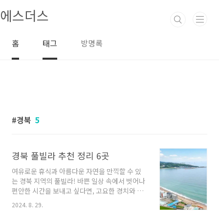
본문 바로가기
에스더스
홈
태그
방명록
경북
5
경북 풀빌라 추천 정리 6곳
여유로운 휴식과 아름다운 자연을 만끽할 수 있
는 경북 지역의 풀빌라! 바쁜 일상 속에서 벗어나
편안한 시간을 보내고 싶다면, 고요한 경치와 함
께하는 풀빌라에서의 휴식이 제격입니다. 오늘은
2024. 8. 29.
경북의 매력적인 풀빌라 업체들을 소개해드리며,