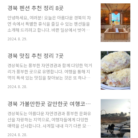
꿈 같은 휴가를 계획하는 데 도움을 드리고자 합
니다. 각기 다른 특징과 매력을 지닌 풀빌라들과
경북 펜션 추천 정리 8곳
함께, 특별한 순간을 만들어보세요!경북 풀빌라
안녕하세요, 여러분! 오늘은 아름다운 경북의 자
6곳 소개 1. 데이토나풀빌라 소개주소 : 경북 포
연 속에서 특별한 휴식을 즐길 수 있는 펜션들을
항시 남구 장기면 동해안로3936번길 25-6펜
소개해 드리려고 합니다. 바쁜 일상에서 벗어나
션 경상북도 포항시에 위치한 데이토나 풀빌라
여유로운 시간을 보내고 싶은 분들께 최적의 장
는 현대적이고 아늑한 분위기를 제공하는 숙소입
2024. 8. 29.
소가 될 경북의 숨은 보석 같은 펜션들! 각기 다른
니다. 이곳은 동해안로에 위치하고 있으며, 아름
매력을 지닌 이곳들에서 편안한 휴식을 만끽해
다운 경치를 바라보며 편안한 시간을 보내기에
보시길 바랍니다. 그럼, 경북의 멋진 펜션들을 함
경북 맛집 추천 정리 7곳
최적의 장소입니다.데이토나 풀빌라에서는 다양
께 살펴보시죠!경북 펜션 8곳 안내 1. 당근료칸
한 스위트룸 옵..
경상북도는 풍부한 자연경관과 함께 다양한 먹거
풀빌라 경주 안내주소 : 경북 경주시 감포읍 감포
리가 풍부한 곳으로 유명합니다. 여행을 통해 지
로 329-37펜션 경북 경주, 감포읍에 위치한 당
역의 특색 있는 맛집을 찾아보는 것은 또 하나의
근료칸 풀빌라는 고객에게 최고의 서비스를 제공
큰 즐거움이죠. 이번에는 경북에서 꼭 방문해야
하는 공간으로 알려져 있습니다. 아름다운 동해
2024. 8. 28.
할 맛집들을 소개해 드리려고 합니다. 각기 다른
안과 천년고도 신라 경주가 어우러진 이곳은 편
매력을 가진 이곳들은 맛뿐만 아니라 그곳의 분
안한 휴식을 원하는 이들에게 안성맞춤입니다.당
위기와 친절한 서비스까지 더해져 특별한 경험을
경북 가볼만한곳 갈만한곳 여행코스 훌륭해요
근료칸 풀빌라는 다양한 객실 타입으로 구성되어
선사할 것입니다. 그럼, 경북의 입맛을 사로잡고
있으며..
경상북도는 아름다운 자연경관과 풍부한 문화유
있는 맛집들을 함께 살펴볼까요?경북 맛집 7곳
산을 자랑하는 지역으로, 여행자들에게 다양한
소개 1. 두낫디스터브 경주 소개주소 : 경북 경주
매력을 선사합니다. 사계절 내내 각기 다른 모습
시 첨성로 71-1 두낫디스터브 경주카페,디저
으로 반기는 이곳에서는 역사적인 유적지부터 현
트 경북 경주에 위치한 '두낫디스터브'는 친환경
2024. 8. 28.
대적인 관광명소까지, 어느 하나 놓칠 수 없는 장