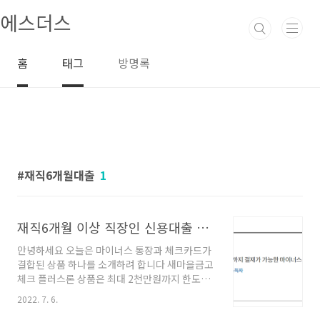
본문 바로가기
에스더스
홈
태그
방명록
재직6개월대출
1
재직6개월 이상 직장인 신용대출 한도금리 조건
안녕하세요 오늘은 마이너스 통장과 체크카드가
결합된 상품 하나를 소개하려 합니다 새마을금고
체크 플러스론 상품은 최대 2천만원까지 한도가
적용되고 넉넉한 상환기간으로 여유롭게 상환 할
2022. 7. 6.
수 있는 상품이라고 할 수 있는데요 재직 6개월