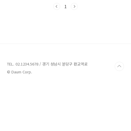
이상 직장인 분들이 신청가능한 직장인신용대출
상품입니다 조건 금리 한도 내용 살펴보도록 하
1
겠습니다. 새마을금고 체크플러스론 신용대출 대
출대상) 만19세 이상 내국인 고객 소득과 재직이
증빙 가능하신 급여소득자 재직 6개월이상 되신
직장인 고객 대출기간) 1년부터 5년까지 가능한
상품 대출한도) 최대 2천만원까지 가능합니다
(개인에 따라 한도 다르게 적용) 대출금리) 신용
등급에 따라서 다르게 적용됩니다 (직접 조회하
시면 됩니다) 고객별로 한도와 금리가 다르게 설
정 되는 상품이니..
TEL. 02.1234.5678 / 경기 성남시 분당구 판교역로
© Daum Corp.