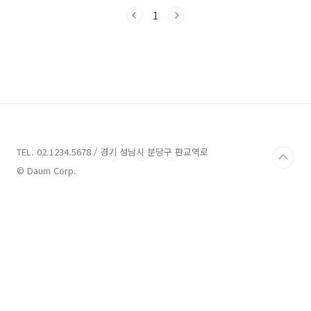
드리겠습니다. 함께 떠나볼까요? 군위 가볼만한
곳 9곳 정보 1. 석산약바람산촌생태마을 정보 주
1
소 : 대구 군위군 삼국유사면 석산길 193 체험마
을 군위에는 많은 가볼만한 곳들이 있습니다. 그
중에서도 석산약바람산촌생태마을은 꼭 추천할
만한 곳입니다. 이 마을은 대구 군위군 삼국유사
면 석산길 193에 위치해 있습니다. 이곳에는 모
노레일이 운영되고 있어, 모노레일을 타면 여행
시간을 아주 편리하게 줄일 수 있습니다. 모노레
일 이용 시, 1인당 5천원이며 폐광체험과 함께 할
경우 약..
TEL. 02.1234.5678 / 경기 성남시 분당구 판교역로
© Daum Corp.