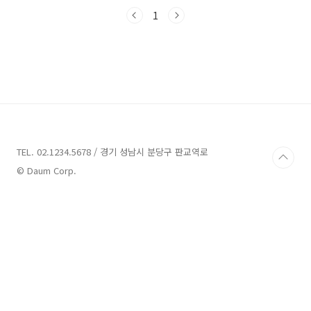
소개해드리려 합니다. 함께 고민 없는 휴가를 즐
길 수 있는 최고의 풀빌라를 찾아 떠나볼까
1
요?"창원 풀빌라 3곳 추천 1. 메모리아펜션 추
천주소 : 경남 거제시 하청면 대곡3길 22펜션 경
남 거제시 하청면 대곡3길 22에 위치한 메모리아
펜션은 조용하고 아름다운 시골마을에서 힐링할
수 있는 곳입니다. 이 숙소는 섬 안에 위치해 있어
자연과 함께 즐길 수 있는 특별한 경험을 제공합
니다. 차로 이동할 수 있는 거리에 위치하고 있어
편리하게 이동할 수 있습니다.메모리아펜션은 ..
TEL. 02.1234.5678 / 경기 성남시 분당구 판교역로
© Daum Corp.