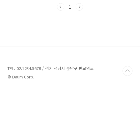
야 할 추천 장소를 알려드릴게요. 함께 들어가볼
까요? 다음은 전북에서 놓치면 안 될 가볼만한 곳
1
들을 소개합니다. 전북 가볼만한곳 가볼만한곳
10곳 소개 1. 전주덕진공원 소개 주소 : 전북 전주
시 덕진구 권삼득로 390-1 전주덕진공원 근린공
원 전북 전주시 덕진구에 위치한 전주덕진공원은
조선 성종 당시에 제방이 쌓여서 만들어진 역사
적인 공원입니다. 전주의 지세가 북서 방향이 허
하여 이곳에 제방을 쌓았다고 기록되어 있어 덕
진호의 기원과 조성의 의미를 알 수 있습니다. 전
주덕진공원..
TEL. 02.1234.5678 / 경기 성남시 분당구 판교역로
© Daum Corp.