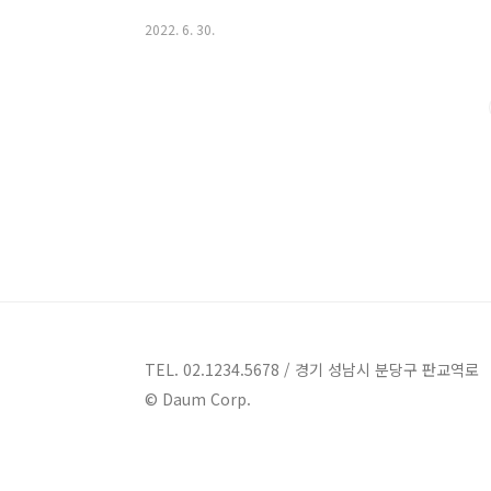
조건 대출대상 ) 19세이상 내국인 거주자로 우리은행에 
2022. 6. 30.
자 만기일이 경과된계좌 , 타인신탁계좌는 불가능합니다
공 예금 가입일로 부터 2영업일 이내인 계좌는 불가합
자유로이 설정 가능한 상품입니다 (단, 신탁수익권 및
터 1년이내 입니다) 대출금리 ) 예/ 적금 담보대출의 경우
TEL. 02.1234.5678 / 경기 성남시 분당구 판교역로
© Daum Corp.