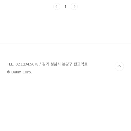
터 여러분들께 각 펜션들의 매력과 특징을 소개
해드리겠습니다. 강원도고성 풀빌라펜션 6곳 정
1
보 1. 고성 메이플 키즈 풀빌라 정보 주소 : 강원
고성군 토성면 사진용촌1길 10-6 고성 메이플 키
즈풀빌라 펜션 고성 메이플 키즈 풀빌라는 강원
도 고성군 토성면 사진용촌1길 10-6에 위치한 럭
셔리한 신축 키즈 풀빌라입니다. 자연 속에서 맑
은 공기를 느낄 수 있는 이곳은 아이들과 함께 즐
거운 추억을 만들기에 최적의 장소입니다. 메이
플 키즈 풀빌라는 다양한 부대 시설이 제공되어
있어 아이..
TEL. 02.1234.5678 / 경기 성남시 분당구 판교역로
© Daum Corp.