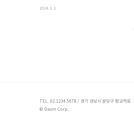
소음과 분주함을 잊고, 풍부한 문화와 즐거움을 만끽해보
2024. 3. 2.
펴보겠습니다. 서울실내 가볼만한곳 15곳 안내 1. 알유
궁길 19 알유스포츠 계동점 실내골프연습장 서울 종로
석 스크린, 실내 골프 연습장, 헬스, 헬스PT, 에어로빅
공하고 있습니다. 알유스포츠에서는 타석 스..
TEL. 02.1234.5678 / 경기 성남시 분당구 판교역로
© Daum Corp.