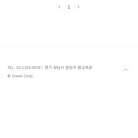
있으니 함께 살펴보도록 하겠습니다.김해 펜션 3
곳 소개 1. 펜션 피네타 소개주소 : 경남 밀양시
1
삼랑진읍 행곡3길 55-36펜션 경남 밀양시 삼랑
진읍에 위치한 펜션 피네타는 아름다운 경치와
함께하는 진정한 힐링 공간입니다. 이틀어리 푸
른 소나무로 둘러싸인 펜션은 평온한 휴식을 위
한 이상적인 장소입니다. 주변에는 금오산과 천
태산이 있어 자연을 만끽할 수 있는 독특한 조망
을 제공합니다.펜션 피네타는 사계절 모두 다양
한 매력을 가지고 있습니다. 봄에는 벚꽃길을 따
라 분홍빛 설..
TEL. 02.1234.5678 / 경기 성남시 분당구 판교역로
© Daum Corp.