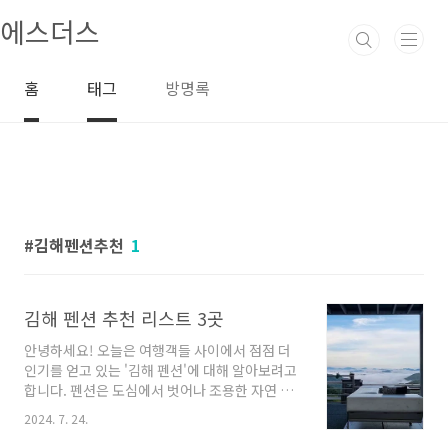
본문 바로가기
에스더스
홈
태그
방명록
김해펜션추천
1
김해 펜션 추천 리스트 3곳
안녕하세요! 오늘은 여행객들 사이에서 점점 더
인기를 얻고 있는 '김해 펜션'에 대해 알아보려고
합니다. 펜션은 도심에서 벗어나 조용한 자연 속
에서 휴식을 취하고자 하는 분들에게 최적의 선
2024. 7. 24.
택지입니다. 김해에는 매력적인 펜션들이 많이