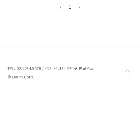
험을 만들어보시기를 추천드립니다. 지금부터 여
러분과 함께 남양주를 탐험해보겠습니다. 이제부
1
터는 본격적으로 여러 업체들을 하나씩 살펴보면
서 특별한 추억을 만들어보시길 바랍니다.남양주
가볼만한곳 7곳 추천 1. 묘적사계곡 추천주소 :
경기 남양주시 와부읍 월문리계곡 남양주시 와
부읍 월문리에 위치한 묘적사계곡은 경기도에 있
는 자연 경관으로 널리 알려져 있습니다. 이 곳은
묘적산으로 알려진 지역에 자리하고 있으며, 경
사로 이어진 산길을 따라 계곡을 찾을 수 있습니
다. 산길 양쪽에는..
TEL. 02.1234.5678 / 경기 성남시 분당구 판교역로
© Daum Corp.