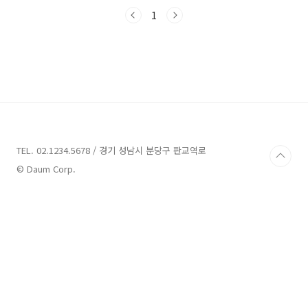
한 번씩 살펴보도록 하겠습니다. 광양 가볼만한
곳 4곳 정보 1. 백운산치유의숲 정보 주소 : 전남
1
광양시 옥룡면 백계로 337 관람,체험 광양시에
위치한 백운산 치유의 숲은 예부터 삼정(봉황, 돼
지, 여우)의 기운이 서려 있다고 전해져 왔습니
다. 이곳은 천년의 숲으로 조성되어 있으며, 따뜻
한 햇빛, 맑은 공기, 시원한 바람이 어우러져 있어
시민들의 건강 증진을 위한 장소로 알려져 있습
니다. 백운산 치유의 숲은 다양한 나무들로 구성
되어 있습니다. 삼나무, 편백나무, 소나무, 참나..
TEL. 02.1234.5678 / 경기 성남시 분당구 판교역로
© Daum Corp.