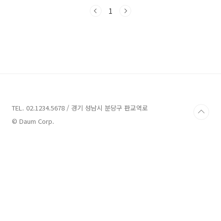
펴보도록 하겠습니다. 용인 가볼만한곳 12곳 정
보 1. 만골근린공원 정보 주소 : 경기 용인시 기흥
1
구 기흥로116번길 10 근린공원 용인의 가볼 만
한 곳 중 하나인 만골근린공원을 소개해 드리겠
습니다. 만골근린공원은 경기 용인시 기흥구에
위치한 공원으로, 기흥로116번길 10에 위치하고
있습니다. 이곳은 예전부터 많은 사람들이 방문
하고 싶어했던 곳으로, 최근에 공원 정비가 완료
되어 평일에 아이와 함께 다녀왔습니다. 해당 날
씨가 좋아서 아이들과 함께 가을 산책을 즐기기
에 딱이었습니다. ..
TEL. 02.1234.5678 / 경기 성남시 분당구 판교역로
© Daum Corp.