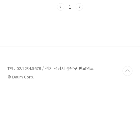
고 있습니다. 그럼 바로 여행 준비를 시작해볼까
요? 고창 가볼만한곳 5곳 소개 1. 선운사 템플스
1
테이 소개 주소 : 전북 고창군 아산면 도솔길 120
선운사 템플스테이 템플스테이 전라북도 고창군
아산면에 위치한 선운사는 조계종 제24교구 사
찰로 유명합니다. 도솔산에 자리하고 있는 이 사
찰은 예로부터 많은 사찰들이 있어서 장엄한 불
국토로 알려져 있습니다. 설야나 신라 진흥왕에
의해 창건된 것으로 알려진 선운사는 실제로는
백제 위덕왕 24년(577)에 고등 검단선사에 의해
창건된 것으로..
TEL. 02.1234.5678 / 경기 성남시 분당구 판교역로
© Daum Corp.