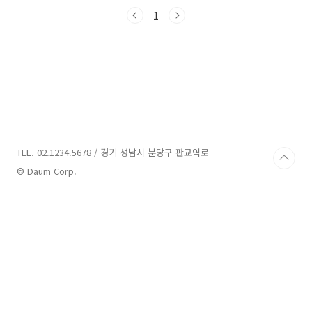
보 1. 로봇랜드 정보주소 : 경남 창원시 마산합포
구 구산면 로봇랜드로 250테마파크 마산에 위
1
치한 로봇랜드는 꿈과 환상, 로봇의 나라로 알려
져 있습니다. 이곳은 즐거움이 넘치고 안전을 최
우선으로 생각하는 곳으로 알려져 있습니다.로봇
랜드는 경남 창원시 마산합포구 구산면에 위치해
있으며, 주소는 로봇랜드로 250입니다. 이곳을
방문하면 로봇의 세계에 빠져들 수 있으며, 다양
한 체험과 관람 프로그램을 즐길 수 있습니다.로
봇랜드에서는 어른을 위한 파크 이용권, 청소년
을 위한 파크 이..
TEL. 02.1234.5678 / 경기 성남시 분당구 판교역로
© Daum Corp.