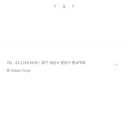
금리 상품이라고 할 수 있습니다 새마을금고 사
잇돌 대출 대출대상] 만19세이상 내국 거주 고객
1
재직및 소득 증빙이 가능하신 고객 연 2천만원 이
상 소득의 6개월이상 재직중인 급여소득자 대출
기간] 5년까지 가능합니다 대출금리] 신용등급
등에 따라 차등 적용되는 상품 대출한도] 최대 2
천만원까지 가능합니다 (개인에 따라서 한도 차
이 있습니다) 개인별로 금리와 대출한도가 다르
게 적용 되니 알아두세요 (개인등급,대출현황,재
직및 소득등에 따라서 차등 적용되는 상품입니
다) 개인별로 심사가 거절되..
TEL. 02.1234.5678 / 경기 성남시 분당구 판교역로
© Daum Corp.