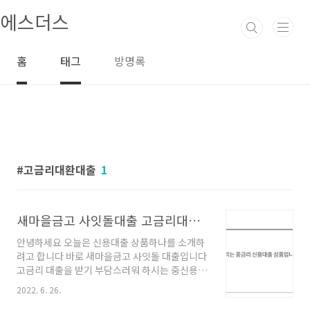
본문 바로가기
에스더스
홈
태그
방명록
고금리대환대출
1
새마을금고 사잇돌대출 고금리대환대출 조건
안녕하세요 오늘은 신용대출 상품하나를 소개하
려고 합니다 바로 새마을금고 사잇돌 대출입니다
고금리 대출을 받기 부담스러워 하시는 중신용
분들을 위해 새마을금고에서 넉넉한 한도와 여유
2022. 6. 26.
로운 기간으로 선보인 고금리대환대출 가능한 중