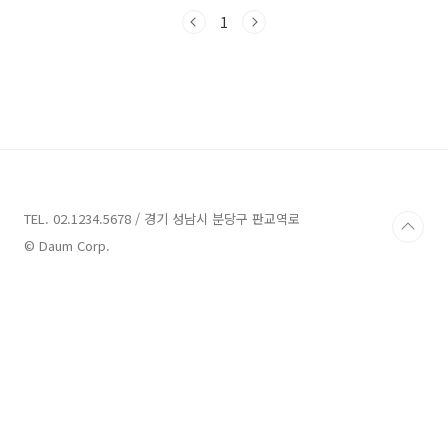
급증 했다고 하는데요 개인의 재직이나 소득등에
따라서 넉넉한 한도와 안정적인 기간 으로 대출
1
해 주는 상품입니다 kb 직장인 든든 대출
https://obank.kbstar.com/quics?
page=C103482 대출대상 만19세 이상 내국인
고객 소득 증빙 투명한 자 기타 은행 심사에 적격
인 분 대출한도 최대 3억원까지 가능 (한도 차이
있음) 대출금리 최저3.53% 연 평균 대출기간 최
장 10년까지 가능 합니다 개인별로 금리 대출 금
액이 틀려지는 상품입니다 또한 재직기간 3개..
TEL. 02.1234.5678 / 경기 성남시 분당구 판교역로
© Daum Corp.