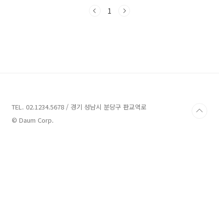
험해볼까요? 편안한 마음으로 여행을 준비하시
고, 함께 출발해봅시다!무안 가볼만한곳 3곳 정
1
보 1. 밤편지 정보주소 : 전남 무안군 일로읍 공
원길 84 1층카페,디저트 무안에 위치한 밤편지
는 오래 된 적산가옥을 리모델링하여 운영되는
한옥카페입니다. 공원길 84에 위치한 이 카페는
야경이 멋지고 힐링할 수 있는 분위기를 자아냅
니다. 밤편지라는 이름처럼 이곳은 과거의 추억
과 감정을 담은 공간입니다.100년된 적산가옥을
개조하여 운영되는 밤편지는 제주의 푸른밤이나
딸기 오마카세와..
TEL. 02.1234.5678 / 경기 성남시 분당구 판교역로
© Daum Corp.