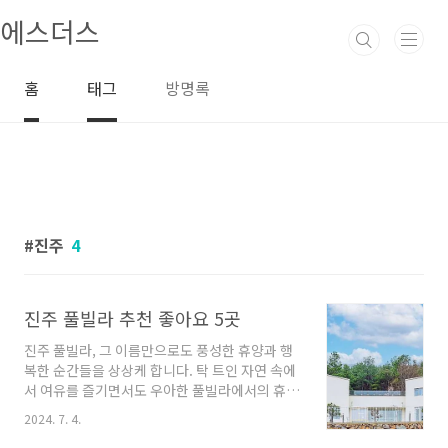
본문 바로가기
에스더스
홈
태그
방명록
진주
4
진주 풀빌라 추천 좋아요 5곳
진주 풀빌라, 그 이름만으로도 풍성한 휴양과 행
복한 순간들을 상상케 합니다. 탁 트인 자연 속에
서 여유를 즐기면서도 우아한 풀빌라에서의 휴식
은 말로 다 표현하기 어려울 정도로 특별하고 트
2024. 7. 4.
렌디합니다. 이번에는 여러 업체들 중에서 몇 곳