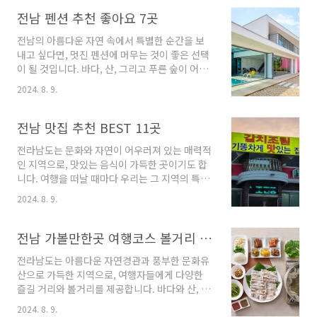
로 일상의 스트레스를 잊게 해주죠. 이번 포스팅
에서는 전남의 매력적인 풀빌라들을 소개하며,
전남 펜션 추천 좋아요 7곳
완벽한 휴양지 선택에 도움을 드리고자 합니다.
전남의 아름다운 자연 속에서 특별한 순간을 보
각기 다른 매력을 지닌 곳들을 만나보아요!전남
내고 싶다면, 멋진 펜션에 머무는 것이 좋은 선택
풀빌라 4곳 정보 1. 라테라스 리조트 정보주소 :
이 될 것입니다. 바다, 산, 그리고 푸른 숲이 어우
전남 여수시 돌산읍 진모1길 29-12펜션 전남 여
러진 전남 지역은 다양한 매력을 품고 있어, 힐링
수시의 라테라스 리조트는 현재 가장 인기 있는
2024. 8. 9.
과 휴식을 동시에 즐기기에 안성맞춤입니다. 이
휴식 공간 중 하나로, 다양한 시설을 갖추고 있습
번 포스팅에서는 전남의 특별한 펜션들을 소개해
니다. 특히 라테라스 워터파크와 실내 수영장이
드리며, 여러분의 다음 여행 계획에 도움이 되고
전남 맛집 추천 BEST 11곳
많은 사랑을 받고 있습니다.라테라스 리조트의
자 합니다. 각기 다른 테마와 분위기를 가진 펜션
실..
전라남도는 문화와 자연이 어우러져 있는 매력적
에서 다양한 경험을 만끽해보세요!전남 펜션 7곳
인 지역으로, 맛있는 음식이 가득한 곳이기도 합
추천 1. 비고리조트 추천주소 : 전남 여수시 돌산
니다. 여행을 떠날 때마다 우리는 그 지역의 특색
읍 돌산로 3155-1펜션 전라남도 여수시 돌산읍
있는 맛집을 탐방하는 즐거움을 느끼는데요. 이
에 위치한 비고리조트는 단독 풀빌라 형태의 숙
2024. 8. 9.
번 블로그 포스트에서는 전남의 숨겨진 맛집부터
소로, 모든 객실에서 멋진 오션뷰를 감상할 수 있
유명한 핫플레이스까지 다양한 맛집을 소개해 드
습니다. 이 리조트의 가장 큰 장점 중 하나는 개인
리겠습니다. 각 지역의 특색을 살린 요리와 함께
전남 가볼만한곳 여행코스 볼거리 정리
수영장과 스파 시설을 갖추고 있다는 점..
하는 이 여행, 함께 떠나볼까요?전남 맛집 11곳
전라남도는 아름다운 자연경관과 풍부한 문화유
소개 1. 갈치조림기똥차게맛있는집 소개주소 :
산으로 가득한 지역으로, 여행자들에게 다양한
전남 여수시 돌산읍 향일암로 379-2 갈치조림기
즐길 거리와 볼거리를 제공합니다. 바다와 산, 그
똥차게맛있는집해물,생선요리 전라남도 여수시
리고 독특한 전통이 어우러진 이곳은 매 시즌마
돌산읍 향일암로에 위치한 '갈치조림기똥차게맛
2024. 8. 9.
다 다채로운 매력을 발산합니다. 이번 포스팅에