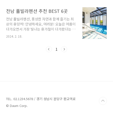
있는집'은 50년의 전통을 자랑하는 갈치조림 전
서는 전남에서 꼭 가봐야 할 명소와 업체들을 소
문 매장입니다. 이곳은 여수의 유명 명소인 향일
개해드릴게요. 여러분의 다음 여행 계획에 도움
전남 풀빌라펜션 추천 BEST 6곳
암으로 가는 길목에 자리 잡고 있어, 관광과 미식
이 되길 바랍니다!전남 가볼만한곳 13곳 추천 1.
을 동시에 즐..
전남 풀빌라펜션, 풍성한 자연과 함께 즐기는 최
남열해돋이해수욕장 추천주소 : 전남 고흥군 영
상의 휴양처! 안녕하세요, 여러분! 오늘은 여름이
남면 남열리해수욕장,해변 전라남도 고흥군 영
다가오면서 가장 빛나는 휴가철이 다가왔다는 사
남면에 위치한 남열해돋이해수욕장은 숨겨진 보
실, 알고 계신가요? 휴가철을 맞아 나들이를 계획
석과 같은 해수욕장으로, 많은 이들에게 잘 알려
2024. 2. 18.
하고 계신 분들도 많을텐데요, 오늘은 특별한 주
져 있지 않아 더욱 매력적으로 다가옵니다. 이곳
제로 여러분들에게 소개해드릴게 있어요. 그 주
은 백사장 길이가 700m에 달하며, 수심은
제는 바로 '전남 풀빌라펜션'입니다! 자연과 함께
1
1~2m로 비교적 얕아 가족 단위 방문객들에게 적
즐기는 최상의 휴양처인 전남 풀빌라펜션에 대해
합한 장소입니다.남열해돋..
알아보도록 할까요? 지금부터 함께 떠나보시죠!
전남 풀빌라펜션 6곳 추천 1. 백야풀빌라&키즈
추천 주소 : 전남 여수시 화정면 백야로 156-12
백야풀빌라& 키즈 펜션 여수 오션뷰 풀빌라에서
휴식을 대형 미온수 수영장과 제트스파, 워터슬
라이드에서 즐거움을 몽돌해수욕장과 해변 산책
로에서 힐링을 대형 가스그릴과 실내 바베큐장에
서 행복..
TEL. 02.1234.5678 / 경기 성남시 분당구 판교역로
© Daum Corp.