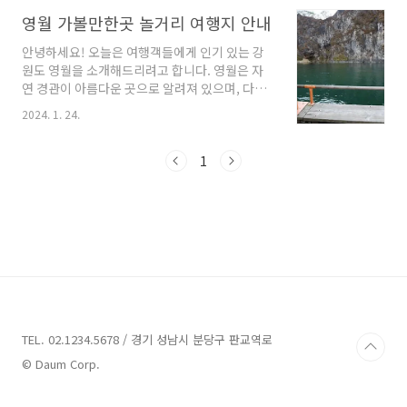
능합니다. 이제 함께 영월의 풀빌라펜션들을 살
펴보도록 하겠습니다. (이어서 각각의 펜션들을
영월 가볼만한곳 놀거리 여행지 안내
소개해주세요.) 영월 풀빌라펜션 5곳 소개 1. 모
안녕하세요! 오늘은 여행객들에게 인기 있는 강
들펜션 소개 주소 : 충북 제천시 고명로7가길 17
원도 영월을 소개해드리려고 합니다. 영월은 자
펜션 영월 풀빌라 펜션은 충북 제천시에 위치하
연 경관이 아름다운 곳으로 알려져 있으며, 다양
고 있으며, 모든 펜션에서는 100인치 TV를 설치
한 관광지와 체험 프로그램이 마련되어 있어 많
하여 홈 시네마 공간을 마련하였습니다. 가족들
2024. 1. 24.
은 사람들에게 사랑받고 있는 곳입니다. 이번 글
과 함께 초대형 TV를 통해 영화를 감상할 수 있습
에서는 영월의 가볼만한 곳을 여러 곳을 소개해
니다. 이 외에도 이마트, CGV, 올리브영, 버거킹
드리려고 합니다. 함께 즐겁고 특별한 여행을 떠
1
등 다양한 편의시설이 5분 거리에 위치해 있어 ..
나보시는 건 어떨까요? 지금부터 영월의 매력을
함께 알아보도록 하겠습니다. 영월 가볼만한곳
13곳 정보 1. 한반도지형 정보 주소 : 강원 영월군
한반도면 옹정리 문화재 강원 영월군에 위치한
한반도면 옹정리는 가을 여행지로 유명합니다.
선암마을 한반도지형 전망대에서는 한반도지형
의 아름다움을 감상할 수 있습니다. 전망대로 가
는 길도 가을을 느낄 수 있는 아름다운 경치로 둘
러싸여 있어 많은 사람..
TEL. 02.1234.5678 / 경기 성남시 분당구 판교역로
© Daum Corp.