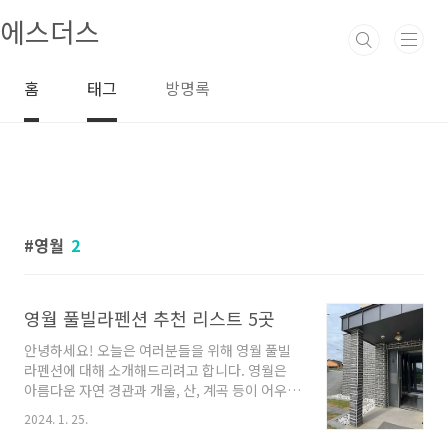
본문 바로가기
에스더스
홈
태그
방명록
영월
2
영월 풀빌라펜션 추천 리스트 5곳
안녕하세요! 오늘은 여러분들을 위해 영월 풀빌
라펜션에 대해 소개해드리려고 합니다. 영월은
아름다운 자연 경관과 개울, 산, 계곡 등이 어우러
진 곳으로 유명하죠. 이곳에서 풀빌라펜션을 경
2024. 1. 25.
험하면 오롯이 자연과 함께하는 힐링 여행이 가