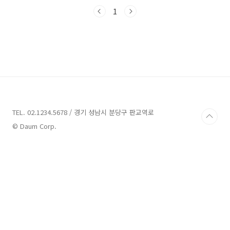
세련된 시설을 갖추고 있어 편안한 휴식을 제공
하는 최적의 장소입니다. 이번 포스팅에서는 구
1
례에서 추천할 만한 다양한 풀빌라를 소개해드리
겠습니다. 함께 이곳의 매력을 알아보세요!구례
풀빌라 3곳 추천 1. 도화온천풀빌라 추천주소 :
전남 구례군 산동면 관산구산길 14-28 온천도화
펜션 구례에 위치한 도화온천풀빌라는 국내 유
일의 온천 풀빌라로, 시원한 냉천과 웰빙 온천을
동시에 제공합니다. 이곳은 남들이 사용한 수영
장에서의 불쾌감을 피하고자 하는 고객들에게 이
상적인 선택지입..
TEL. 02.1234.5678 / 경기 성남시 분당구 판교역로
© Daum Corp.