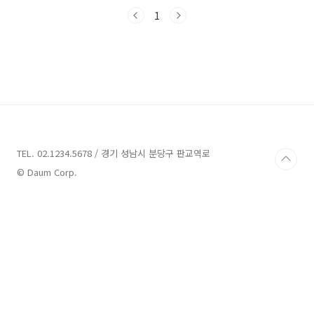
여러 곳을 소개해 드리도록 하겠습니다. 함께 태
백의 매력을 발견해 보시죠! 태백 가볼만한곳 10
1
곳 추천 1. 장성중앙시장 추천 주소 : 강원 태백시
장성1길 190 장성시장 시장 태백시에서 가볼만
한 곳 중 하나는 장성 중앙시장입니다. 장성 중앙
시장은 강원도 태백시 장성1길 190에 위치해 있
습니다. 이 시장은 상가건물 형태로 구성되어 있
으며 중형시장으로 알려져 있습니다. 장성 중앙
시장은 다양한 상점들이 모여 있어 태백지역의
다양한 농산물과 생필품, 음식 등을 구매할 수 있
는 장..
TEL. 02.1234.5678 / 경기 성남시 분당구 판교역로
© Daum Corp.