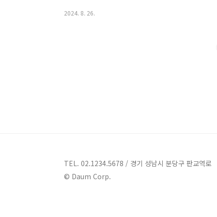
가진 풀빌라들이 기다리고 있는 고흥에서, 여러분의 다음
2024. 8. 26.
소들을 함께 살펴보겠습니다.고흥 풀빌라 5곳 안내 1. 
와온길 191-13 리조트라움펜션 고흥 지역에서의 숙박
천시에 위치한 풀빌라 리조트입니다. 이곳은 아름다운 
여러 가지 객실 옵션을 갖추고 있습니다.리조트라..
TEL. 02.1234.5678 / 경기 성남시 분당구 판교역로
© Daum Corp.