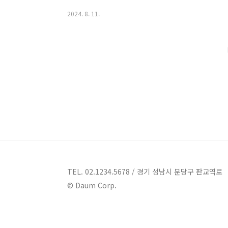
서 꼭 방문해야 할 풀빌라 몇 곳을 소개해 드릴게요.서산
2024. 8. 11.
소 : 충남 태안군 안면읍 풍어제길 44-29펜션 충남 
가 바로 앞에 자리 잡고 있는 감성적인 숙소입니다. 이
수 있으며, 고객의 다양한 니즈를 충족시키기 위한 여
독채 풀빌라 객실과 커플룸으로 구성된 투..
TEL. 02.1234.5678 / 경기 성남시 분당구 판교역로
© Daum Corp.